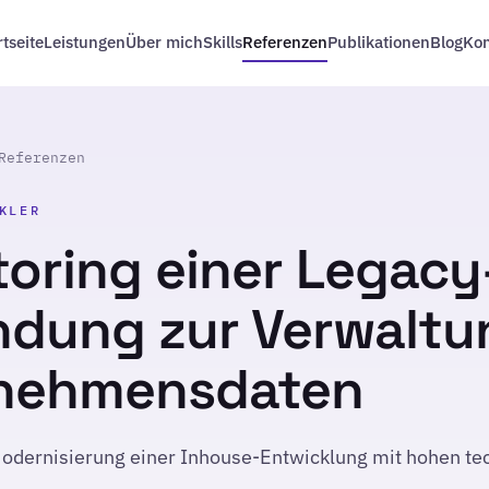
rtseite
Leistungen
Über mich
Skills
Referenzen
Publikationen
Blog
Kon
Referenzen
KLER
oring einer Legacy
dung zur Verwaltu
nehmensdaten
Modernisierung einer Inhouse-Entwicklung mit hohen te