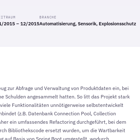
EITRAUM
BRANCHE
1/2015 – 12/2015
Automatisierung, Sensorik, Explosionsschutz
eug zur Abfrage und Verwaltung von Produktdaten ein, bei
he Schulden angesammelt hatten. So litt das Projekt stark
ele Funktionalitäten unnötigerweise selbstentwickelt
nbindet (z.B. Datenbank Connection Pool, Collection
her ein umfassendes Refactoring durchgeführt, bei dem
rch Bibliothekscode ersetzt wurden, um die Wartbarkeit
 auf Basis von Spring Boot umgestellt, wodurch